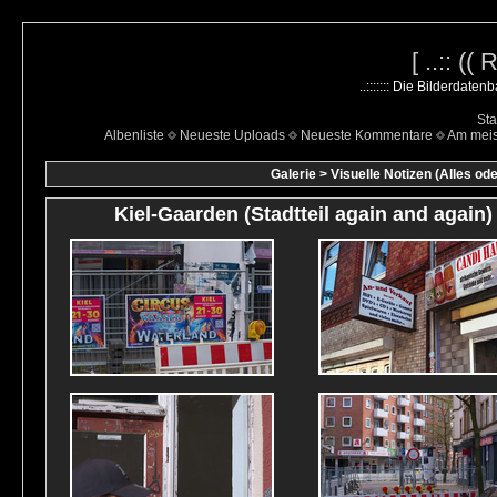
[ ..:: ((
..::::::: Die Bilderdate
Sta
Albenliste
Neueste Uploads
Neueste Kommentare
Am mei
Galerie
>
Visuelle Notizen (Alles ode
Kiel-Gaarden (Stadtteil again and again)