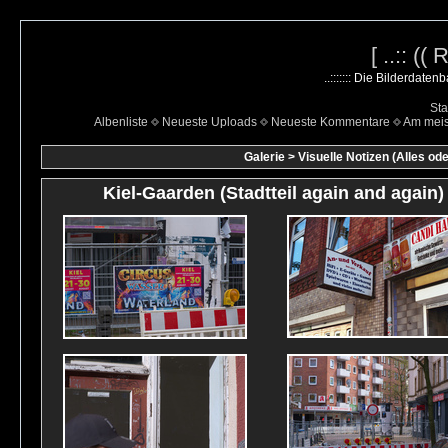
[ ..:: ((
..::::::: Die Bilderdate
Sta
Albenliste
Neueste Uploads
Neueste Kommentare
Am mei
Galerie
>
Visuelle Notizen (Alles ode
Kiel-Gaarden (Stadtteil again and again)