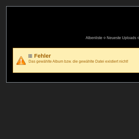
Albenliste
Neueste Uploads
Fehler
Das gewählte Album bzw. die gewählte Datei existiert nicht!