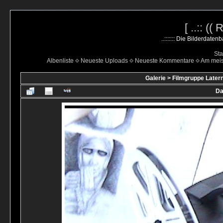
[ ..:: ((
..::::::: Die Bilderdate
Sta
Albenliste
Neueste Uploads
Neueste Kommentare
Am mei
Galerie
>
Filmgruppe Latern
Da