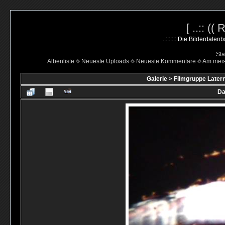
[ ..:: ((
..::::::: Die Bilderdate
Sta
Albenliste
Neueste Uploads
Neueste Kommentare
Am mei
Galerie
>
Filmgruppe Latern
Da