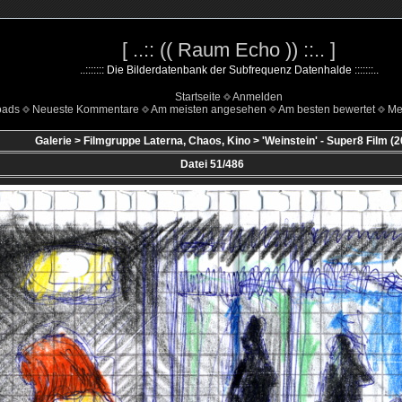
[ ..:: (( Raum Echo )) ::.. ]
..::::::: Die Bilderdatenbank der Subfrequenz Datenhalde :::::::..
Startseite
Anmelden
oads
Neueste Kommentare
Am meisten angesehen
Am besten bewertet
Me
Galerie
>
Filmgruppe Laterna, Chaos, Kino
>
'Weinstein' - Super8 Film (
Datei 51/486