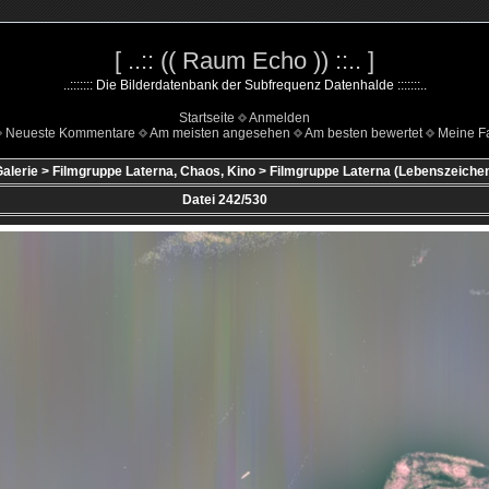
[ ..:: (( Raum Echo )) ::.. ]
..::::::: Die Bilderdatenbank der Subfrequenz Datenhalde :::::::..
Startseite
Anmelden
Neueste Kommentare
Am meisten angesehen
Am besten bewertet
Meine Fa
alerie
>
Filmgruppe Laterna, Chaos, Kino
>
Filmgruppe Laterna (Lebenszeiche
Datei 242/530