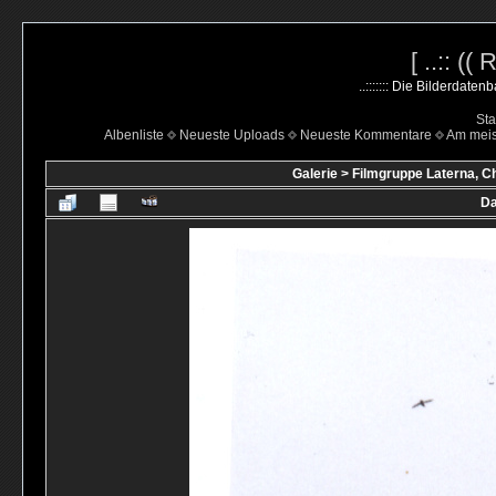
[ ..:: ((
..::::::: Die Bilderdate
Sta
Albenliste
Neueste Uploads
Neueste Kommentare
Am mei
Galerie
>
Filmgruppe Laterna, C
Da