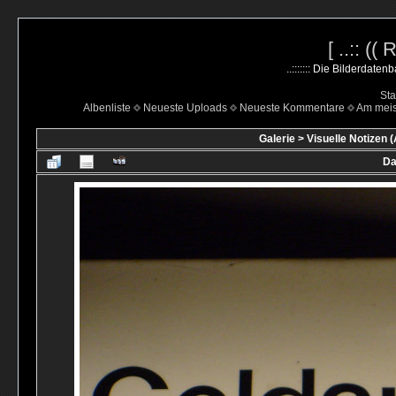
[ ..:: ((
..::::::: Die Bilderdate
Sta
Albenliste
Neueste Uploads
Neueste Kommentare
Am mei
Galerie
>
Visuelle Notizen (
Da