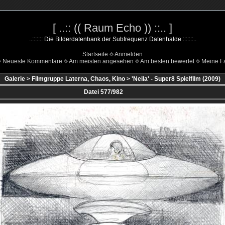
[ ..:: (( Raum Echo )) ::.. ]
..::::::: Die Bilderdatenbank der Subfrequenz Datenhalde :::::::..
Startseite
Anmelden
Neueste Kommentare
Am meisten angesehen
Am besten bewertet
Meine Fa
Galerie
>
Filmgruppe Laterna, Chaos, Kino
>
'Neila' - Super8 Spielfilm (2009)
Datei 577/982