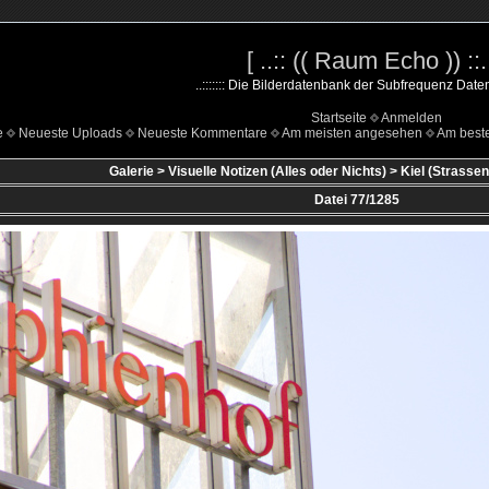
[ ..:: (( Raum Echo )) ::..
..::::::: Die Bilderdatenbank der Subfrequenz Datenha
Startseite
Anmelden
e
Neueste Uploads
Neueste Kommentare
Am meisten angesehen
Am beste
Galerie
>
Visuelle Notizen (Alles oder Nichts)
>
Kiel (Strassen
Datei 77/1285