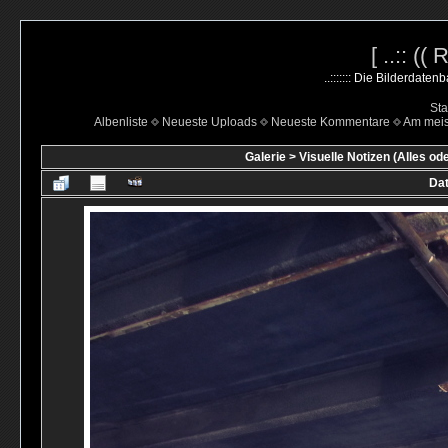
[ ..:: ((
..::::::: Die Bilderdate
Sta
Albenliste
Neueste Uploads
Neueste Kommentare
Am mei
Galerie
>
Visuelle Notizen (Alles od
Dat