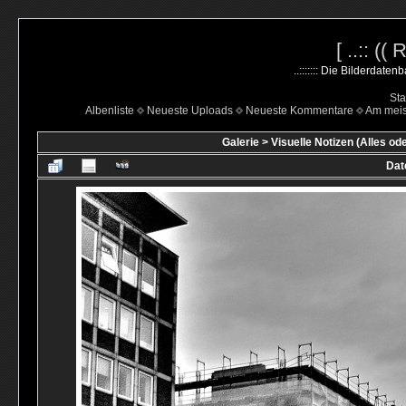
[ ..:: ((
..::::::: Die Bilderdate
Sta
Albenliste
Neueste Uploads
Neueste Kommentare
Am mei
Galerie
>
Visuelle Notizen (Alles od
Dat