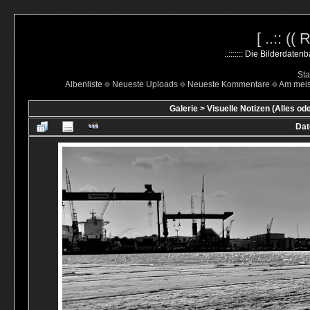
[ ..:: ((
..::::::: Die Bilderdate
Sta
Albenliste
Neueste Uploads
Neueste Kommentare
Am mei
Galerie
>
Visuelle Notizen (Alles od
Dat