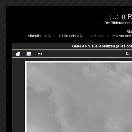
[ ..:: ((
..::::::: Die Bilderdate
Sta
Albenliste
Neueste Uploads
Neueste Kommentare
Am mei
Galerie
>
Visuelle Notizen (Alles od
Dat