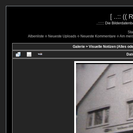
[ ..:: ((
..::::::: Die Bilderdate
Sta
Albenliste
Neueste Uploads
Neueste Kommentare
Am mei
Galerie
>
Visuelle Notizen (Alles od
Dat