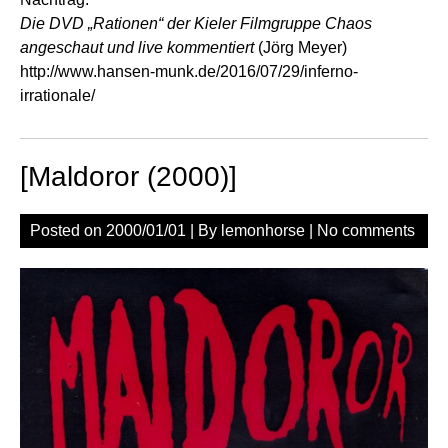
Die DVD „Rationen“ der Kieler Filmgruppe Chaos
angeschaut und live kommentiert
(Jörg Meyer)
http://www.hansen-munk.de/2016/07/29/inferno-
irrationale/
[Maldoror (2000)]
Posted on
2000/01/01
| By
lemonhorse
|
No comments