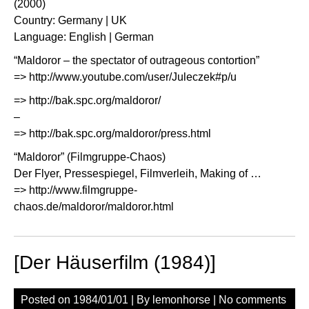
(2000)
Country: Germany | UK
Language: English | German
“Maldoror – the spectator of outrageous contortion”
=>
http://www.youtube.com/user/Juleczek#p/u
=>
http://bak.spc.org/maldoror/
–
=>
http://bak.spc.org/maldoror/press.html
“Maldoror” (Filmgruppe-Chaos)
Der Flyer, Pressespiegel, Filmverleih, Making of …
=>
http://www.filmgruppe-
chaos.de/maldoror/maldoror.html
[Der Häuserfilm (1984)]
Posted on
1984/01/01
| By
lemonhorse
|
No comments