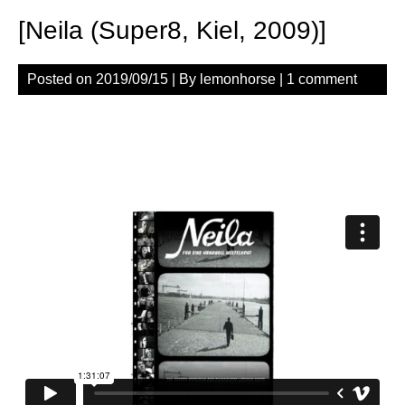
[Neila (Super8, Kiel, 2009)]
Posted on
2019/09/15
| By
lemonhorse
|
1 comment