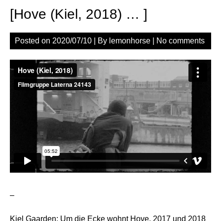
[Hove (Kiel, 2018) … ]
Posted on
2020/07/10
| By
lemonhorse
|
No comments
–
Kiel Gaarden: Um die Ecke wohnt Hove. 2017 und 2018