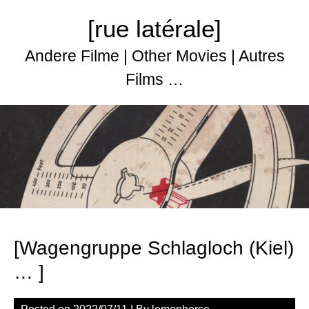
Skip
[rue latérale]
to
content
Andere Filme | Other Movies | Autres
Films …
[Wagengruppe Schlagloch (Kiel)
… ]