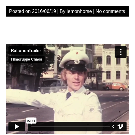
Posted on
2016/06/19
| By
lemonhorse
|
No comments