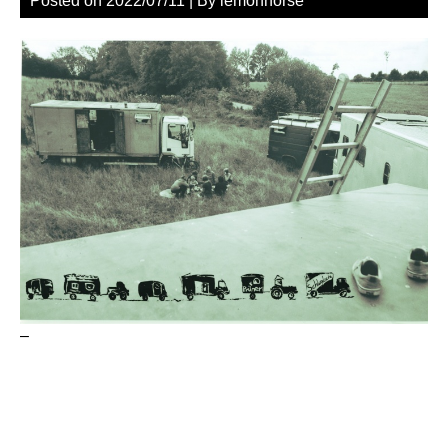
Posted on
2022/07/11
| By
lemonhorse
–