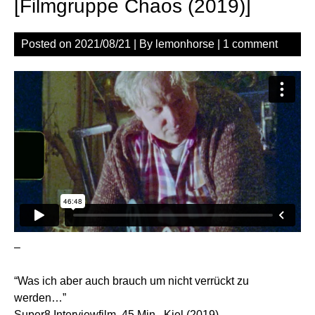
[Filmgruppe Chaos (2019)]
Posted on
2021/08/21
| By
lemonhorse
|
1 comment
–
“Was ich aber auch brauch um nicht verrückt zu
werden…”
Super8 Interviewfilm, 45 Min., Kiel (2019)