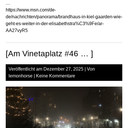
…
https://www.msn.com/de-
de/nachrichten/panorama/brandhaus-in-kiel-gaarden-wie-
geht-es-weiter-in-der-elisabethstra%C3%9Fe/ar-
AA27vyR5
[Am Vinetaplatz #46 … ]
Veröffentlicht am
Dezember 27, 2025
| Von
lemonhorse
|
Keine Kommentare