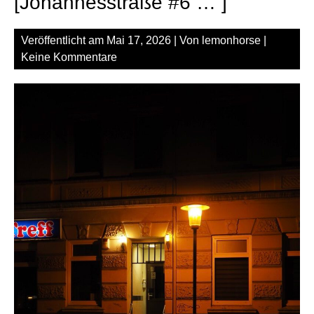
[Johannesstraße #6 … ]
Veröffentlicht am
Mai 17, 2026
| Von
lemonhorse
|
Keine Kommentare