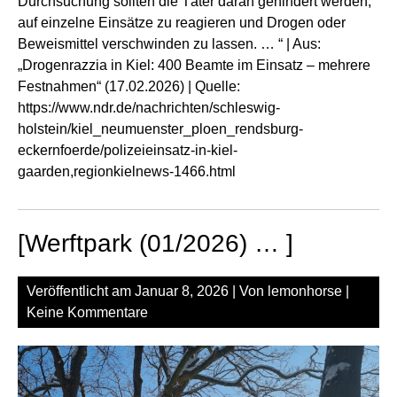
Durchsuchung sollten die Täter daran gehindert werden,
auf einzelne Einsätze zu reagieren und Drogen oder
Beweismittel verschwinden zu lassen. … “ | Aus:
„Drogenrazzia in Kiel: 400 Beamte im Einsatz – mehrere
Festnahmen“ (17.02.2026) | Quelle:
https://www.ndr.de/nachrichten/schleswig-
holstein/kiel_neumuenster_ploen_rendsburg-
eckernfoerde/polizeieinsatz-in-kiel-
gaarden,regionkielnews-1466.html
[Werftpark (01/2026) … ]
Veröffentlicht am
Januar 8, 2026
| Von
lemonhorse
|
Keine Kommentare