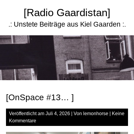
Zum
[Radio Gaardistan]
Inhalt
springen
.: Unstete Beiträge aus Kiel Gaarden :.
[OnSpace #13… ]
Veröffentlicht am
Juli 4, 2026
| Von
lemonhorse
|
Keine
Kommentare