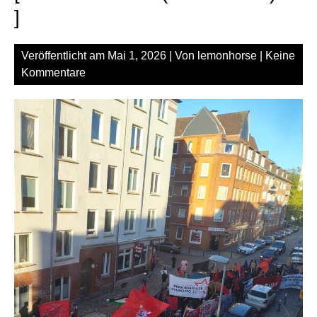
]
Veröffentlicht am
Mai 1, 2026
| Von
lemonhorse
|
Keine
Kommentare