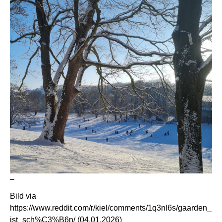
–
Bild via
https://www.reddit.com/r/kiel/comments/1q3nl6s/gaarden_
ist_sch%C3%B6n/
(04.01.2026)