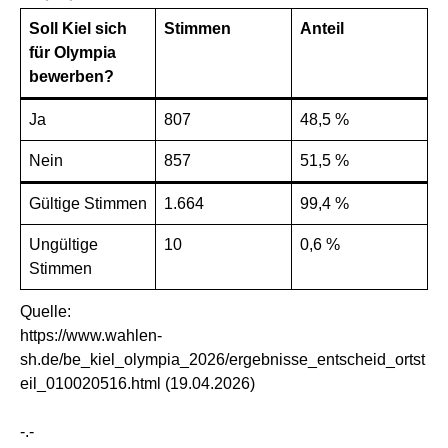
Soll Kiel sich
Stimmen
Anteil
für Olympia
bewerben?
Ja
807
48,5 %
Nein
857
51,5 %
Gültige Stimmen
1.664
99,4 %
Ungültige
10
0,6 %
Stimmen
Quelle:
https://www.wahlen-
sh.de/be_kiel_olympia_2026/ergebnisse_entscheid_ortst
eil_010020516.html
(19.04.2026)
-.-