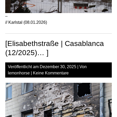
–
// Karlstal (08.01.2026)
[Elisabethstraße | Casablanca
(12/2025)… ]
Veröffentlicht am
Dezember 30, 2025
| Von
lemonhorse
|
Keine Kommentare