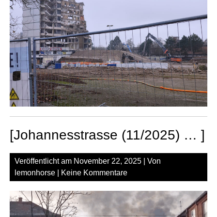
[Johannesstrasse (11/2025) … ]
Veröffentlicht am
November 22, 2025
| Von
lemonhorse
|
Keine Kommentare