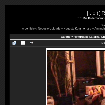
[ ..:: ((
..::::::: Die Bilderdate
Sta
Albenliste
Neueste Uploads
Neueste Kommentare
Am mei
Galerie
>
Filmgruppe Laterna, Ch
Da