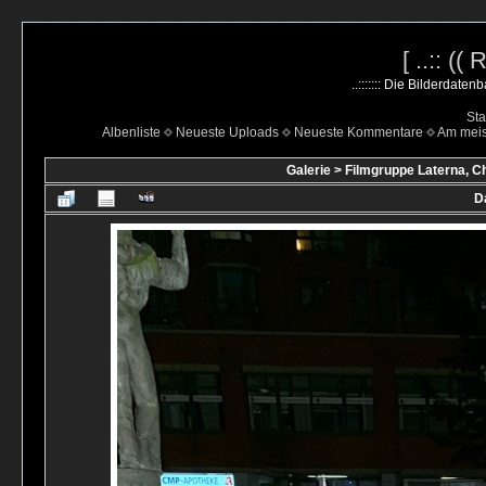
[ ..:: ((
..::::::: Die Bilderdate
Sta
Albenliste
Neueste Uploads
Neueste Kommentare
Am mei
Galerie
>
Filmgruppe Laterna, C
D