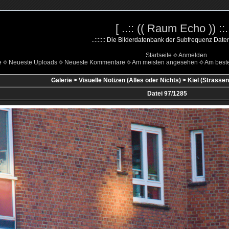
[ ..:: (( Raum Echo )) ::..
..::::::: Die Bilderdatenbank der Subfrequenz Datenha
Startseite
Anmelden
e
Neueste Uploads
Neueste Kommentare
Am meisten angesehen
Am beste
Galerie
>
Visuelle Notizen (Alles oder Nichts)
>
Kiel (Strassen
Datei 97/1285